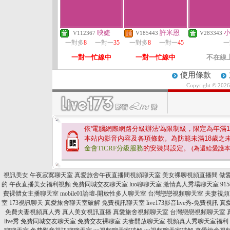
映婕
許米恩
V112367
V185443
V283343
一對多
8
一對一
35
一對多
8
一對一
45
一
一對一忙線中
一對一忙線中
不在線
使用條款
Copyright © 202
依'電腦網際網路分級辦法'為限制級，限定為年滿
1
本站內影音內容及各項條款。為防範未滿
18
歲之
金會TICRF分級服務
的安裝與設定。
(為還給愛護
視訊美女
午夜寂寞聊天室
真愛旅舍午夜直播間視頻聊天室
美女裸聊視頻直播間
做
的
午夜直播美女福利視頻
免費同城交友聊天室
luo聊聊天室
激情真人秀場聊天室
9
費裸體女主播聊天室
mobile01論壇-開放性多人聊天室
台灣戀戀視頻聊天室
夫妻視頻
室
173視訊聊天
真愛旅舍聊天室破解
免費視訊聊天室
live173影音live秀-免費視訊
真
免費夫妻視頻真人秀
真人美女視訊直播
真愛旅舍視頻聊天室
台灣戀戀視頻聊天室
live秀
免費同城交友聊天室
免費交友裸聊室
夫妻開放聊天室
視頻真人秀聊天室福利