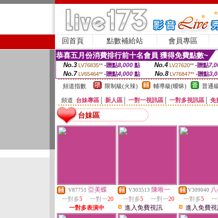
回首頁
點數補給站
會員專區
恭喜五月份消費排行前十名會員 獲得免費點數~
No.3
No.4
-贈點
8,000
點
-贈點
7,0
LV76835**
LV27620**
No.7
No.8
-贈點
4,000
點
-贈點
3,
LV65464**
LV76847**
頻道指數
限制級(火辣)
輔導級(曖昧)
普通級
頻道
台妹專區
│
新人區
│
一對一視訊區
│
一對多視訊區
│
免
台妹區
亞美蝶
陳唯一
八
V87751
V303513
V309040
一對多
5
一對一
20
一對多
5
一對一
20
一對多
5
一
進入免費視訊
進入免費視
一對多表演中