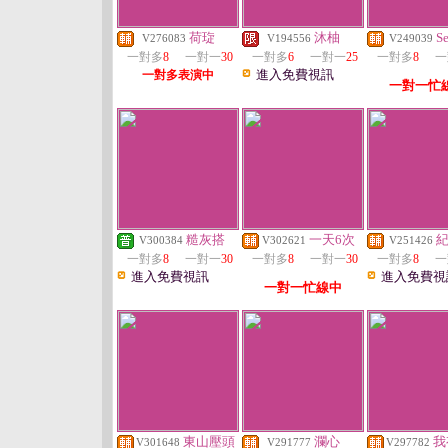
荷琁
沐柚
Se
V276083
V194556
V249039
一對多
8
一對一
30
一對多
6
一對一
25
一對多
8
一
進入免費視訊
一對多表演中
一對一忙
糙灰搭
一天6次
V300384
V302621
V251426
一對多
8
一對一
30
一對多
8
一對一
30
一對多
8
一
進入免費視訊
進入免費視
一對一忙線中
東山壓頭
瀾心
我
V301648
V291777
V297782