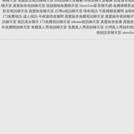
聊聊天室
免費影音視訊聊聊天室
uu視頻聊天室破解
uu視頻聊天室破解
真愛旅舍視
聊天室
真愛旅舍視頻聊天室
視頻啪啪免費聊天室
ShowLive影音聊天網-免費裸體美
影音視訊聊天室
真愛旅舍聊天室
台灣ut視訊聊天室
情色視訊
午夜裸聊直播間
金瓶梅
173免費視訊
成人視訊-午夜激情直播間
真愛旅舍免費視訊聊天室
真愛旅舍視頻聊天
訊聊天室
視訊美女聊天
173免費視訊聊天室
uthome視訊聊天室
真愛旅舍直播
真愛旅
外免費開放聊天室
免費真人秀視頻聊天室
免費真人秀視頻聊天室
台灣真人秀福利視
視頻語音聊天室
show
.
.
.
.
.
.
.
.
.
.
.
.
.
.
.
.
.
.
.
.
.
.
.
.
.
.
.
.
.
.
.
.
.
.
.
.
.
.
.
.
.
.
.
.
.
.
.
.
.
.
.
.
.
.
.
.
.
.
.
.
.
.
.
.
.
.
.
.
.
.
.
.
.
.
.