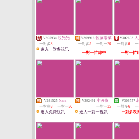
脫光光
佐藤陽菜
大
V305934
V309916
V302603
一對多
8
一對多
5
一對一
20
一對多
6
一
進入一對多視訊
一對一忙線中
一對一忙
Nara
小波依
V281525
V292491
V308757
一對多
8
一對一
30
一對一
35
一對多
6
一
進入免費視訊
進入一對一視訊
一對多表